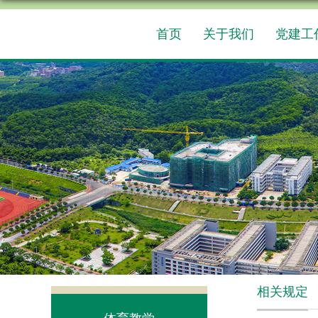
首页
关于我们
党建工
相关规定