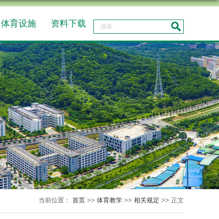
体育设施
资料下载
当前位置：
首页
>>
体育教学
>>
相关规定
>> 正文