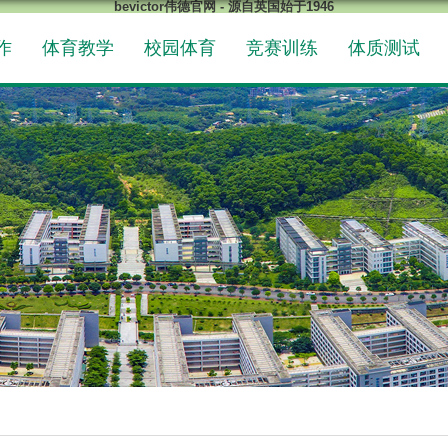
bevictor伟德官网 - 源自英国始于1946
作
体育教学
校园体育
竞赛训练
体质测试