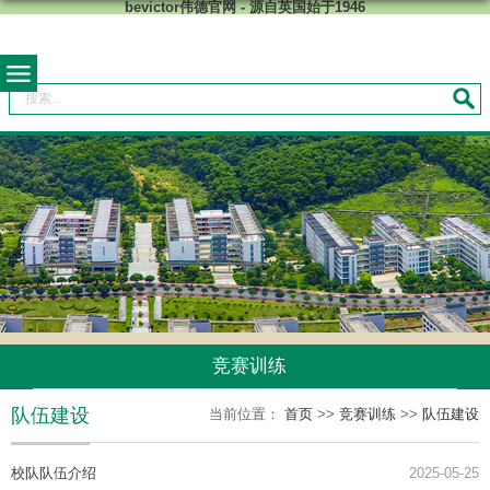
bevictor伟德官网 - 源自英国始于1946
竞赛训练
队伍建设
当前位置：
首页
>>
竞赛训练
>>
队伍建设
校队队伍介绍
2025-05-25