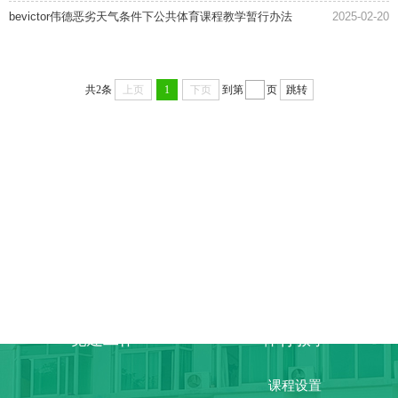
bevictor伟德恶劣天气条件下公共体育课程教学暂行办法
2025-02-20
共2条
上页
1
下页
到第
页
跳转
首页
关于我们
bevictor伟德简介
组织机构
团队队伍
bevictor伟德新闻
联系我们
党建工作
体育教学
课程设置