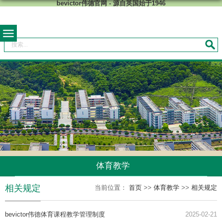
bevictor伟德官网 - 源自英国始于1946
体育教学
相关规定
当前位置：
首页
>>
体育教学
>>
相关规定
bevictor伟德体育课程教学管理制度
2025-02-21