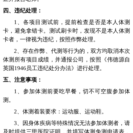
四、违纪处理：
1、各项目测试前，提前检查是否是本人体测
卡，避免拿错卡。测试刷卡时，发现不是本人体测
卡者，一律视为违纪，按照作弊处理。
2、存在作弊、代测等行为的，双方均取消本次
体测所有项目成绩，并通报公司，按照《伟德源自
英国1946员工违纪处分办法》进行处理。
五、注意事项：
1、参加体测前要吃早餐，切不可空腹参加体
测。
2
、
体测着装要求：运动服、运动鞋。
3
、
因身体疾病等特殊情况无法参加体测者，请
及时提供三甲医院证明，并填写体测免测申请表，