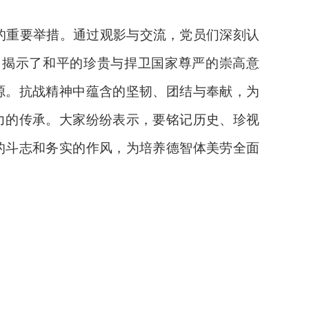
建设的重要举措。通过观影与交流，党员们深刻认
，揭示了和平的珍贵与捍卫国家尊严的崇高意
源
。
抗战精神中蕴含的坚韧、团结与奉献，为
力的传承
。
大家
纷纷表示，
要
铭记历史、珍视
的斗志和务实的作风，为培养德智体美劳全面