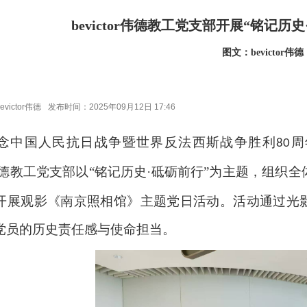
bevictor伟德教工党支部开展“铭记
图文：bevictor伟德
victor伟德
发布时间：2025年09月12日 17:46
念中国人民抗日战争暨世界反法西斯战争胜利
周
80
tor伟德教工党支部以“铭记历史·砥砺前行”为主题，组织全
开展观影《南京照相馆》主题党日活动。活动通过光
党员的历史责任感与使命担当。