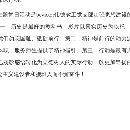
主题党日活动是bevictor伟德教工党支部加强思想
一，
历史是最好的教科书
。
影片以真实历史为依托
我们
勿忘国耻、砥砺前行。
第二，
精神是前行的动力
本职、服务师生提供了精神指引。
第三，
行动是最有
把观影感悟转化为立德树人的实际行动，以更加昂扬
会主义建设者
和
接班人而不懈奋斗！