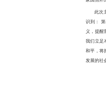
此次
识到：
第
义，提醒
我们
立足
和平
，
将
发展的社