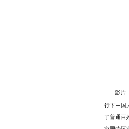
影片
行下中国
了普通百
家国情怀