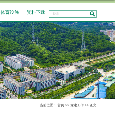
体育设施
资料下载
当前位置：
首页
>>
党建工作
>> 正文