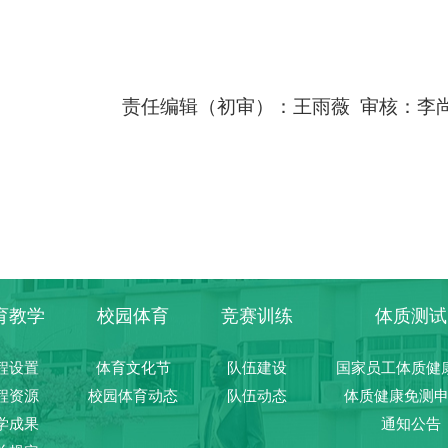
责任编辑（初审）：王雨薇
审核：李
育教学
校园体育
竞赛训练
体质测试
程设置
体育文化节
队伍建设
国家员工体质健
程资源
校园体育动态
队伍动态
体质健康免测
学成果
通知公告