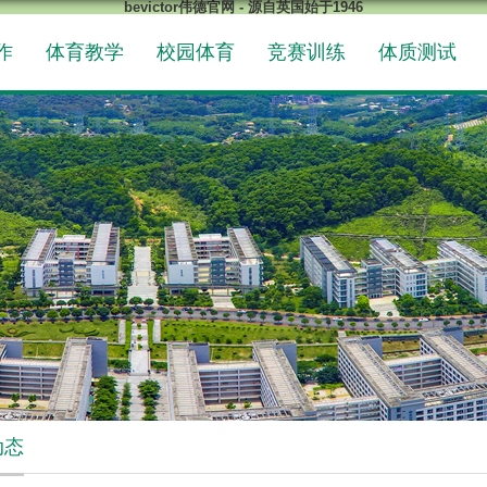
bevictor伟德官网 - 源自英国始于1946
作
体育教学
校园体育
竞赛训练
体质测试
动态