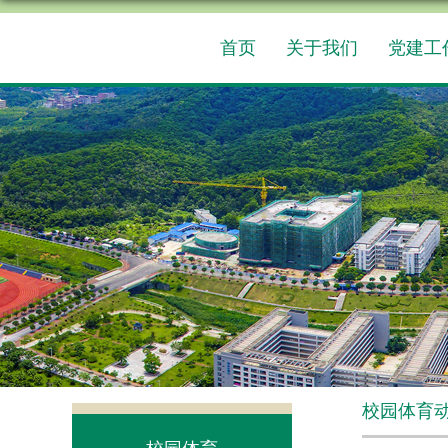
首页
关于我们
党建工
校园体育