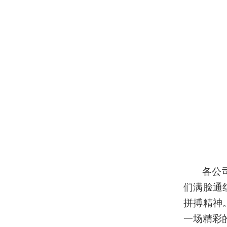
各公
们满脸通
拼搏精神
一场精彩