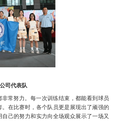
公司
代表队
都非常努力。每一次训练结束，都能看到球员
弃。在比赛时，各个队员更是展现出了顽强的
用自己的努力和实力向全场观众展示了一场又