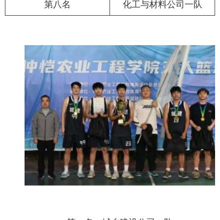
第八名
化工与材料公司一队