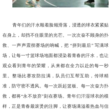
青
年们的汗水顺着脸颊滑落，浸透的球衣紧紧贴
在身上，却挡不住眼里的光芒。一次次奋不顾身的扑
救、一声声震彻赛场的呐喊，把
“拼到最后”
写满球
场，让每一寸篮球
场地面都浸染着青春的汗水，也让
观众看到青年的荣耀，从来都在全力以赴的每一秒
里。整场比赛攻防拉满，队员们互帮互助，传球精
准，防守密不透风。每一次跃起篮板、每一次奋力扑
救，都将“永不放弃”刻在赛场。青年们汗湿球衣的模
样，正是青春最滚烫的注脚，让赛场满溢着热血与信