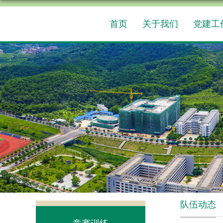
首页
关于我们
党建工
队伍动态