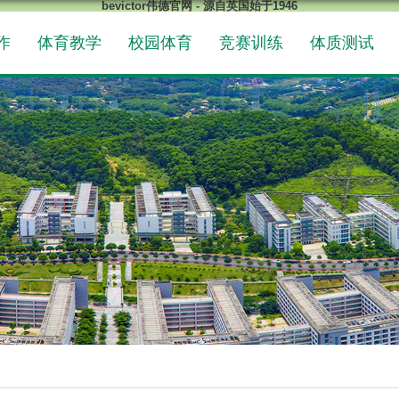
bevictor伟德官网 - 源自英国始于1946
作
体育教学
校园体育
竞赛训练
体质测试