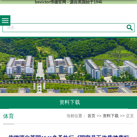
bevictor伟德官网 - 源自英国始于1946
资料下载
体育
当前位置：
首页
>>
资料下载
>> 正文